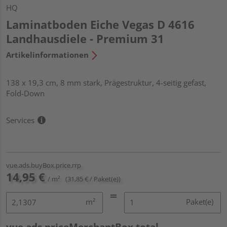
HQ
Laminatboden Eiche Vegas D 4616
Landhausdiele - Premium 31
Artikelinformationen
138 x 19,3 cm, 8 mm stark, Prägestruktur, 4-seitig gefast,
Fold-Down
Services
vue.ads.buyBox.price.rrp
14,95 €
/ m²
(31,85 € / Paket(e))
m²
Paket(e)
vue.ads.priceMerchantBox.total