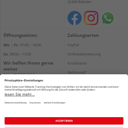
32369 Rahden
Öffnungszeiten:
Zahlungsarten
Mo. – Fr.
07:00 – 18:00
PayPal
Sa.
08:00 – 13:00
Onlineüberweisung
Wir helfen Ihnen gerne
Kreditkarte
weiter
Rechnung*
Tel.:
+49 5771 9150
E-Mail:
info@holz-hassfeld.de
*Bonität vorausgesetzt
WhatsApp
Versand
Versandkosten
Impressum
AGB
Widerruf
Datenschutz
Reservierungsbedingungen
Vertrag widerrufen