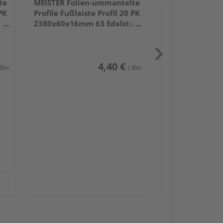
te
MEISTER Folien-ummantelte
PK
Profile Fußleiste Profil 20 PK
2380x60x16mm 63 Edelstahl
DF
4,40 €
 lfm
/ lfm