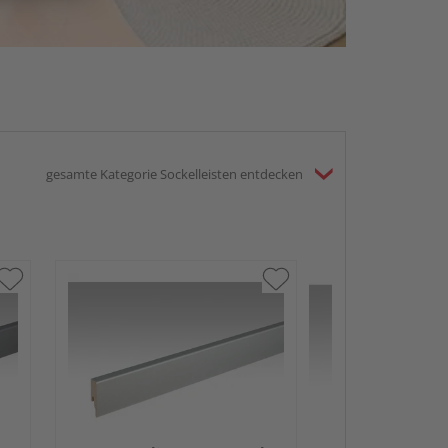
gesamte Kategorie Sockelleisten entdecken
MEISTER Folie
Profile Fußleist
2380x60x16mm
Schwarz DF