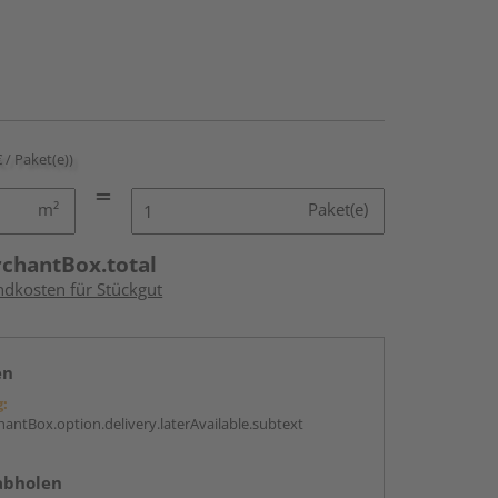
€ / Paket(e))
m²
Paket(e)
rchantBox.total
ndkosten für Stückgut
en
g:
antBox.option.delivery.laterAvailable.subtext
abholen