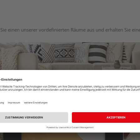
Sie einen unserer vordefinierten Räume aus und erhalten Sie ei
Raumplaner