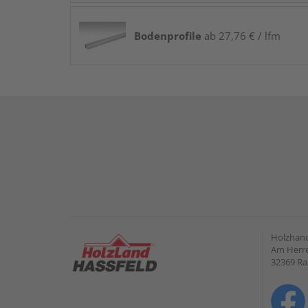
Bodenprofile
ab 27,76 € / lfm
Holzhand
Am Herre
32369 R