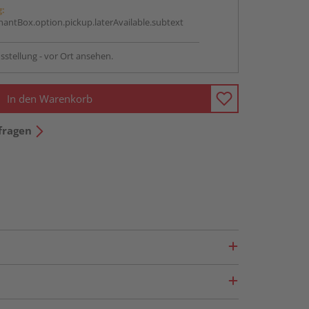
g:
antBox.option.pickup.laterAvailable.subtext
sstellung - vor Ort ansehen.
In den Warenkorb
fragen