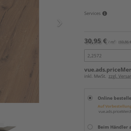
Services
30,95 €
/ m²
(69,86 
vue.ads.priceMe
inkl. MwSt.
zzgl. Versa
Online bestell
Auf Vorbestellun
vue.ads.priceMerch
Beim Händler 