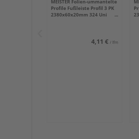
MEISTER Folien-ummantelte
ME
Profile Fußleiste Profil 3 PK
Pr
2380x60x20mm 324 Uni
2
weiß glänzend DF
we
4,11 €
/ lfm