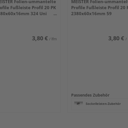
ISTER Folien-ummantelte
MEISTER Folien-ummantel
ofile Fußleiste Profil 20 PK
Profile Fußleiste Profil 20 
380x60x16mm 324 Uni
2380x60x16mm 59
iß glänzend DF
Anthrazit DF
3,80 €
3,80 €
/ lfm
/
Passendes Zubehör
Sockelleisten-Zubehör