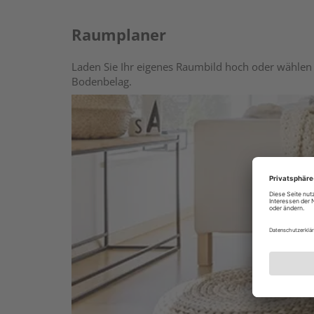
Raumplaner
Laden Sie Ihr eigenes Raumbild hoch oder wählen 
Bodenbelag.