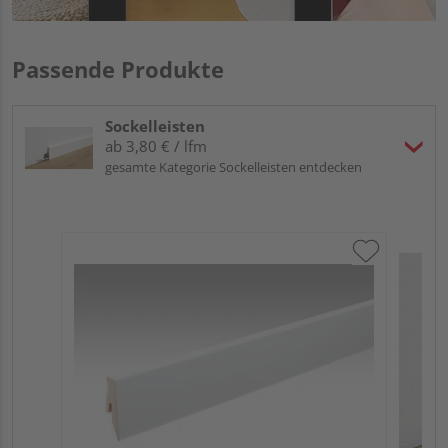
Passende Produkte
Sockelleisten
ab 3,80 € / lfm
gesamte Kategorie Sockelleisten entdecken
ME
Fu
32