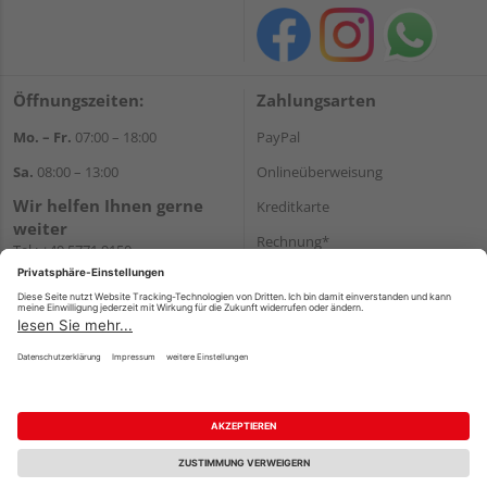
Öffnungszeiten:
Zahlungsarten
Mo. – Fr.
07:00 – 18:00
PayPal
Sa.
08:00 – 13:00
Onlineüberweisung
Wir helfen Ihnen gerne
Kreditkarte
weiter
Rechnung*
Tel.:
+49 5771 9150
E-Mail:
info@holz-hassfeld.de
*Bonität vorausgesetzt
WhatsApp
Versand
Versandkosten
Impressum
AGB
Widerruf
Datenschutz
Reservierungsbedingungen
Vertrag widerrufen