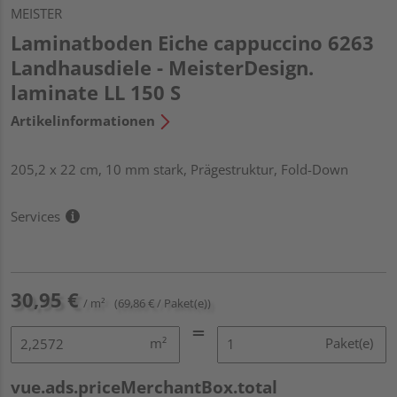
MEISTER
Laminatboden Eiche cappuccino 6263
Landhausdiele - MeisterDesign.
laminate LL 150 S
Artikelinformationen
205,2 x 22 cm, 10 mm stark, Prägestruktur, Fold-Down
Services
30,95 €
/ m²
(69,86 € / Paket(e))
m²
Paket(e)
vue.ads.priceMerchantBox.total