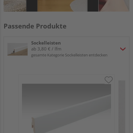
Passende Produkte
Sockelleisten
ab 3,80 € / lfm
gesamte Kategorie Sockelleisten entdecken
ME
Fu
32