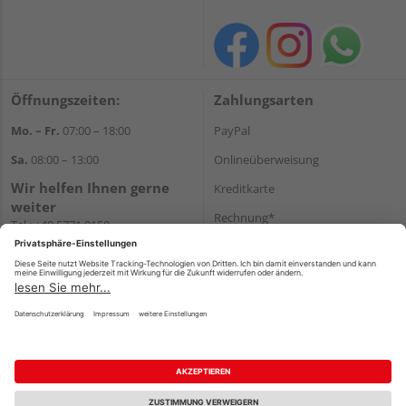
Öffnungszeiten:
Zahlungsarten
Mo. – Fr.
07:00 – 18:00
PayPal
Sa.
08:00 – 13:00
Onlineüberweisung
Wir helfen Ihnen gerne
Kreditkarte
weiter
Rechnung*
Tel.:
+49 5771 9150
E-Mail:
info@holz-hassfeld.de
*Bonität vorausgesetzt
WhatsApp
Versand
Versandkosten
Impressum
AGB
Widerruf
Datenschutz
Reservierungsbedingungen
Vertrag widerrufen