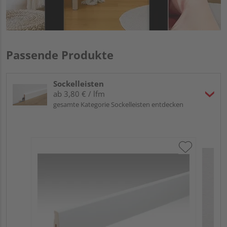
Passende Produkte
Sockelleisten
ab 3,80 € / lfm
gesamte Kategorie Sockelleisten entdecken
ME
Fu
32