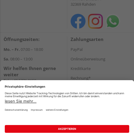
32369 Rahden
Öffnungszeiten:
Zahlungsarten
Mo. – Fr.
07:00 – 18:00
PayPal
Sa.
08:00 – 13:00
Onlineüberweisung
Wir helfen Ihnen gerne
Kreditkarte
weiter
Rechnung*
Tel.:
+49 5771 9150
E-Mail:
info@holz-hassfeld.de
*Bonität vorausgesetzt
WhatsApp
Versand
Versandkosten
Impressum
AGB
Widerruf
Datenschutz