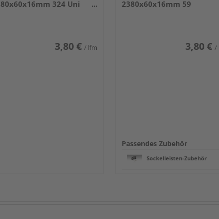
380x60x16mm 324 Uni
2380x60x16mm 59
iß glänzend DF
Anthrazit DF
3,80 €
3,80 €
/ lfm
/
Passendes Zubehör
Sockelleisten-Zubehör