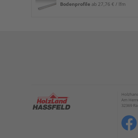
Bodenprofile
ab 27,76 € / lfm
Holzhand
Am Herre
32369 R