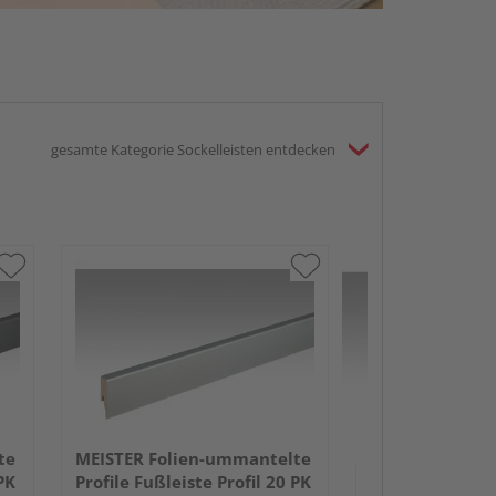
gesamte Kategorie Sockelleisten entdecken
MEISTER Folie
Profile Fußleist
2380x60x16mm
Schwarz DF
te
MEISTER Folien-ummantelte
PK
Profile Fußleiste Profil 20 PK