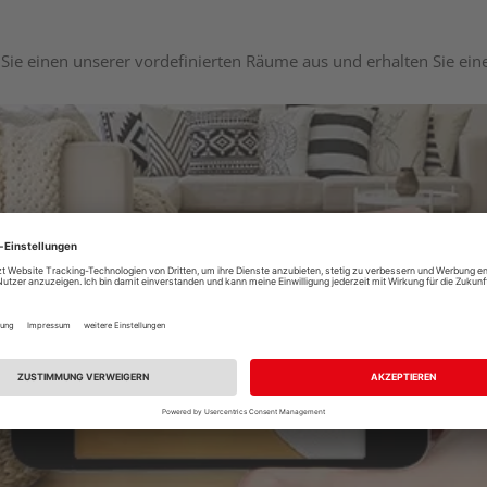
Sie einen unserer vordefinierten Räume aus und erhalten Sie ei
Raumplaner