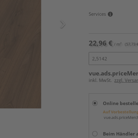
Services
22,96 €
/ m²
(57,73 
vue.ads.priceMe
inkl. MwSt.
zzgl. Versa
Online bestell
Auf Vorbestellun
vue.ads.priceMerch
Beim Händler 