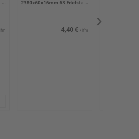
2380x60x16mm 63 Edelstahl
DF
4,40 €
 lfm
/ lfm