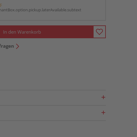
g:
antBox.option.pickup.laterAvailable.subtext
In den Warenkorb
fragen