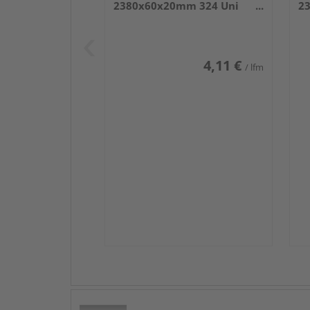
2380x60x20mm 324 Uni
2
weiß glänzend DF
we
4,11 €
/ lfm