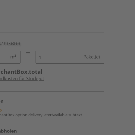
€ / Paket(e))
m²
Paket(e)
rchantBox.total
ndkosten für Stückgut
en
g:
antBox.option.delivery.laterAvailable.subtext
abholen