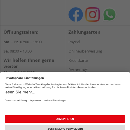
Öffnungszeiten:
Zahlungsarten
Mo. – Fr.
07:00 – 18:00
PayPal
Sa.
08:00 – 13:00
Onlineüberweisung
Wir helfen Ihnen gerne
Kreditkarte
weiter
Rechnung*
Tel.:
+49 5771 9150
E-Mail:
info@holz-hassfeld.de
*Bonität vorausgesetzt
WhatsApp
Versand
Versandkosten
Impressum
AGB
Widerruf
Datenschutz
Reservierungsbedingungen
Vertrag widerrufen