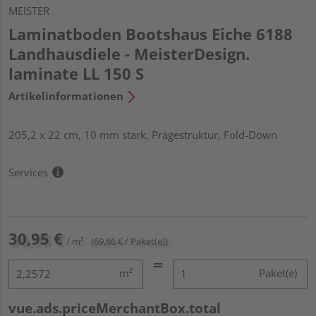
MEISTER
Laminatboden Bootshaus Eiche 6188
Landhausdiele - MeisterDesign.
laminate LL 150 S
Artikelinformationen
205,2 x 22 cm, 10 mm stark, Prägestruktur, Fold-Down
Services
30,95 €
/ m²
(69,86 € / Paket(e))
m²
Paket(e)
vue.ads.priceMerchantBox.total