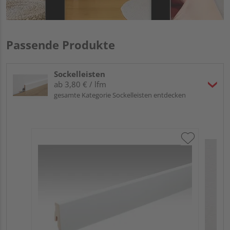
Passende Produkte
Sockelleisten
ab 3,80 € / lfm
gesamte Kategorie Sockelleisten entdecken
ME
Fu
32