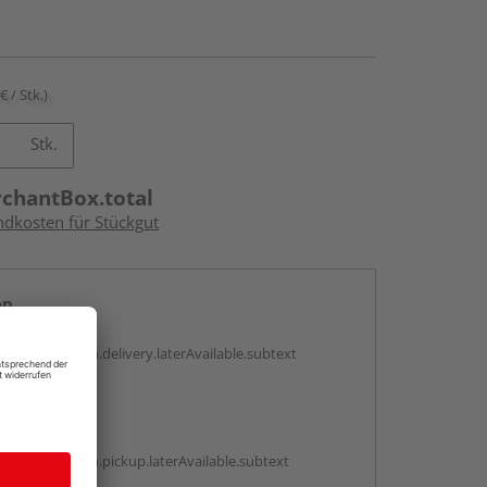
€ / Stk.)
Stk.
rchantBox.total
ndkosten für Stückgut
en
g:
antBox.option.delivery.laterAvailable.subtext
abholen
g:
antBox.option.pickup.laterAvailable.subtext