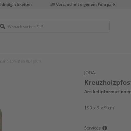
ahlmöglichkeiten
Versand mit eigenem Fuhrpark
uzholzpfosten KDI grün
JODA
Kreuzholzpfos
Artikelinformatione
190 x 9 x 9 cm
Services