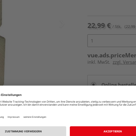
22,99 €
/ Stk.
(22,99 
vue.ads.priceMe
inkl. MwSt.
zzgl. Versa
Online bestell
Auf Vorbestellun
vue.ads.priceMerch
Beim Händler 
Auf Vorbestellun
vue.ads.priceMerch