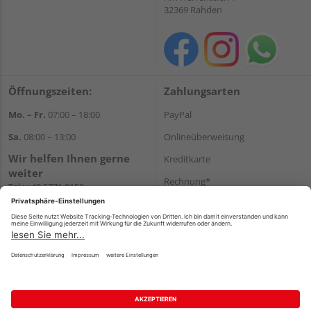
32369 Rahden
Öffnungszeiten:
Zahlungsarten
Mo. – Fr.
07:00 – 18:00
PayPal
Sa.
08:00 – 13:00
Onlineüberweisung
Wir helfen Ihnen gerne
Kreditkarte
weiter
Rechnung*
Tel.:
+49 5771 9150
E-Mail:
info@holz-hassfeld.de
*Bonität vorausgesetzt
WhatsApp
Versand
Versandkosten
Impressum
AGB
Widerruf
Datenschutz