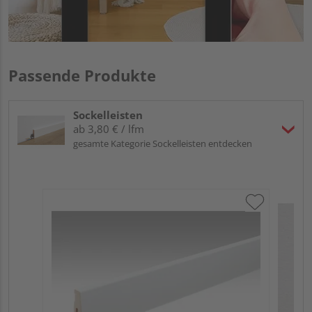
Passende Produkte
Sockelleisten
ab 3,80 € / lfm
gesamte Kategorie Sockelleisten entdecken
ME
Fu
32