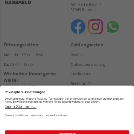
Am Herrenteich 1
32369 Rahden
Öffnungszeiten:
Zahlungsarten
Mo. – Fr.
07:00 – 18:00
PayPal
Sa.
08:00 – 13:00
Onlineüberweisung
Wir helfen Ihnen gerne
Kreditkarte
weiter
Rechnung*
Tel.:
+49 5771 9150
E-Mail:
info@holz-hassfeld.de
*Bonität vorausgesetzt
WhatsApp
Versand
Versandkosten
Impressum
AGB
Widerruf
Datenschutz