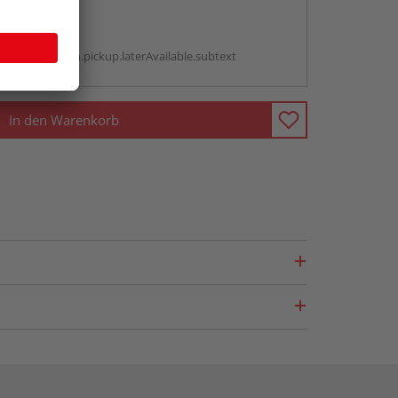
abholen
g:
antBox.option.pickup.laterAvailable.subtext
In den Warenkorb