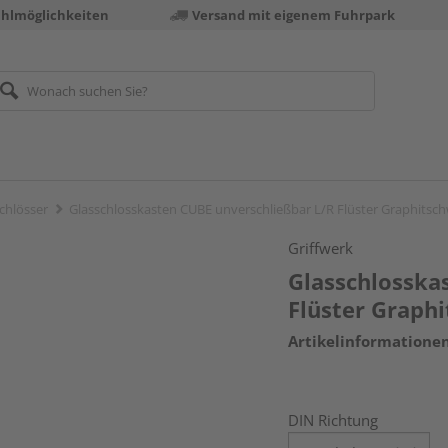
ahlmöglichkeiten
Versand mit eigenem Fuhrpark
chlösser
Glasschlosskasten CUBE unverschließbar L/R Flüster Graphitsc
Griffwerk
Glasschlosska
Flüster Graph
Artikelinformatione
DIN Richtung