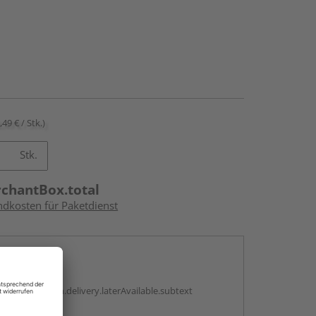
,49 € / Stk.)
Stk.
rchantBox.total
ndkosten für Paketdienst
en
g:
antBox.option.delivery.laterAvailable.subtext