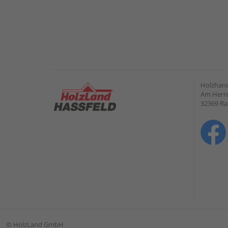
Holzhand
Am Herre
32369 R
©
HolzLand GmbH