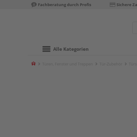
Fachberatung durch Profis
Sichere Z
Alle Kategorien
Home
Türen, Fenster und Treppen
Tür-Zubehör
Türs