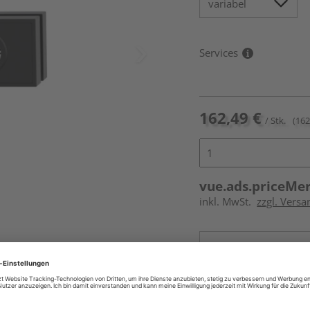
Services
162,49 €
/ Stk.
(162
vue.ads.priceMe
inkl. MwSt.
zzgl. Versa
Online bestell
Auf Vorbestellun
vue.ads.priceMerch