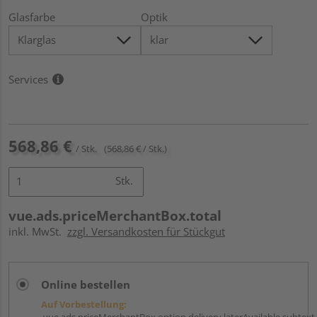
Glasfarbe
Optik
Services
568,86 €
/ Stk.
(568,86 € / Stk.)
Stk.
vue.ads.priceMerchantBox.total
inkl. MwSt.
zzgl. Versandkosten für Stückgut
Online bestellen
Auf Vorbestellung:
vue.ads.priceMerchantBox.option.delivery.laterAvailable.subtext