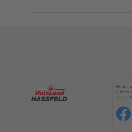
Holzhand
Am Herre
32369 R