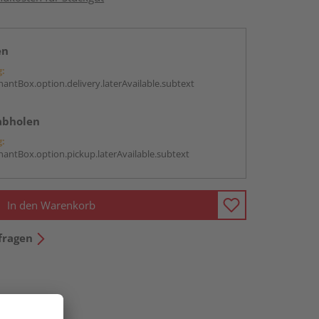
en
g:
antBox.option.delivery.laterAvailable.subtext
abholen
g:
antBox.option.pickup.laterAvailable.subtext
In den Warenkorb
fragen