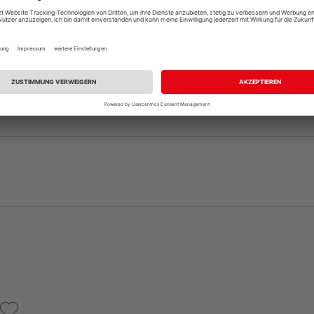
andelt es sich nur um ein Türblatt, die dazu passende Zar
, sofern nicht bereits vorhanden. Ihr HolzLand-Fachhändle