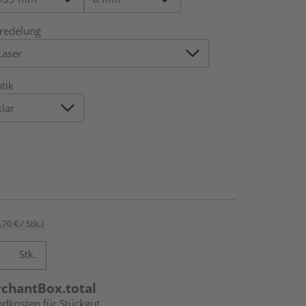
redelung
tik
,70 € / Stk.)
Stk.
rchantBox.total
ndkosten für Stückgut