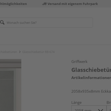
ahlmöglichkeiten
Versand mit eigenem Fuhrpark
chiebetüren
Glasschiebetür R8 674
Griffwerk
Glasschiebetü
Artikelinformatione
2058x935x8mm Eckkant
Länge
Br