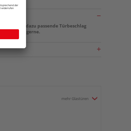
ge sowie der dazu passende Türbeschlag
r berät Sie gerne.
mehr Glastüren