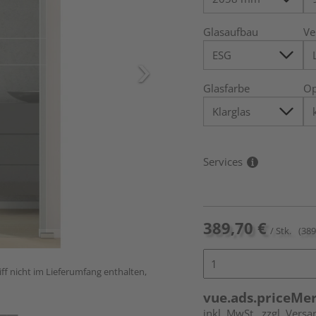
Glasaufbau
Ve
Glasfarbe
Op
Services
389,70 €
/ Stk.
(389
ff nicht im Lieferumfang enthalten,
vue.ads.priceMe
inkl. MwSt.
zzgl. Versa