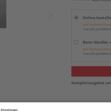
Online bestell
Auf Vorbestellun
vue.ads.priceMerch
Beim Händler 
Auf Vorbestellun
vue.ads.priceMerch
Komplettangebot an