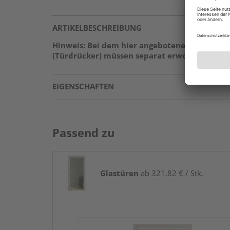
ARTIKELBESCHREIBUNG
Hinweis: Bei dem hier angebotenen Produkt h
(Türdrücker) müssen separat erworben werden
EIGENSCHAFTEN
Passend zu
Glastüren
ab 321,82 € / Stk.