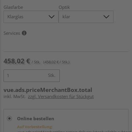
Glasfarbe
Optik
Services
458,02 €
/ Stk.
(458,02 € / Stk.)
Stk.
vue.ads.priceMerchantBox.total
inkl. MwSt.
zzgl. Versandkosten für Stückgut
Online bestellen
Auf Vorbestellung:
vue.ads.priceMerchantBox.option.delivery.laterAvailable.subtext