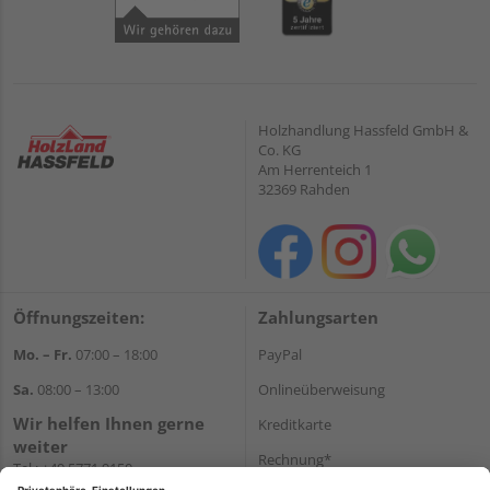
Holzhandlung Hassfeld GmbH &
Co. KG
Am Herrenteich 1
32369 Rahden
Öffnungszeiten:
Zahlungsarten
Mo. – Fr.
07:00 – 18:00
PayPal
Sa.
08:00 – 13:00
Onlineüberweisung
Wir helfen Ihnen gerne
Kreditkarte
weiter
Rechnung*
Tel.:
+49 5771 9150
E-Mail:
info@holz-hassfeld.de