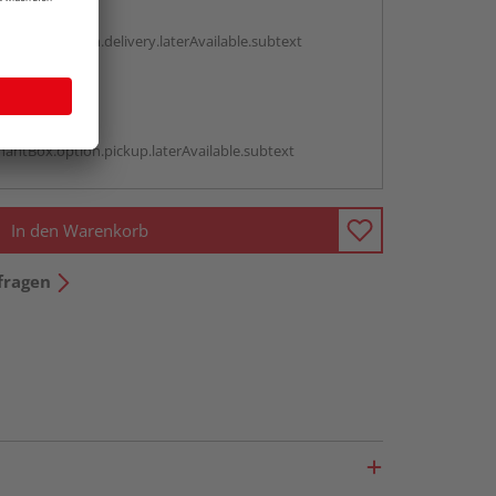
g:
antBox.option.delivery.laterAvailable.subtext
abholen
g:
antBox.option.pickup.laterAvailable.subtext
In den Warenkorb
fragen