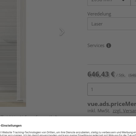
Veredelung
Services
646,43 €
/ Stk.
(646
vue.ads.priceMe
inkl. MwSt.
zzgl. Versa
ff nicht im Lieferumfang enthalten,
Online bestell