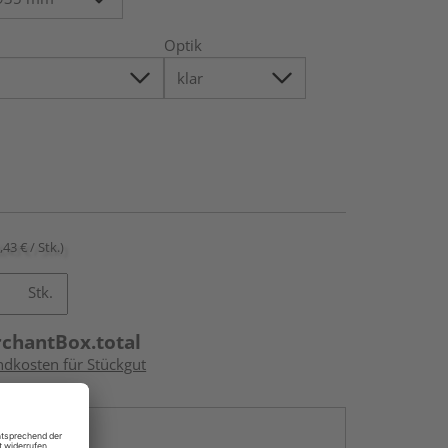
Optik
,43 € / Stk.)
Stk.
rchantBox.total
ndkosten für Stückgut
en