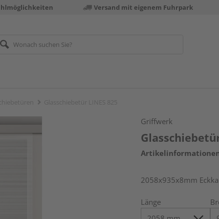
ahlmöglichkeiten
Versand mit eigenem Fuhrpark
chiebetüren
Glasschiebetür LINES 825
Griffwerk
Glasschiebetü
Artikelinformatione
2058x935x8mm Eckkant
Länge
Br