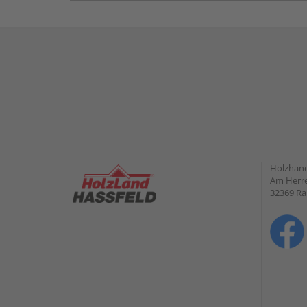
Holzhand
Am Herre
32369 R