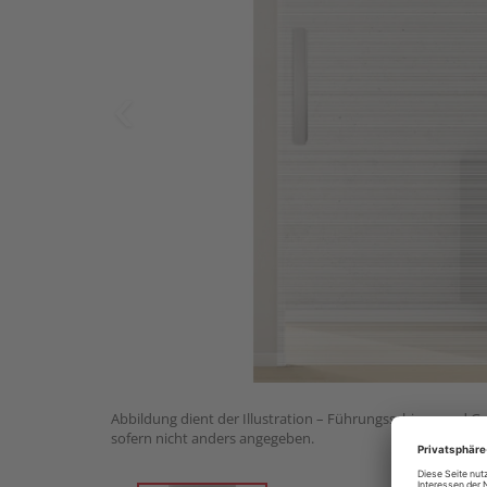
Abbildung dient der Illustration – Führungsschiene und Gri
sofern nicht anders angegeben.