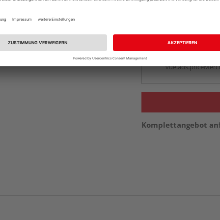
Auf Vorbestellun
vue.ads.priceMerch
Beim Händler 
Auf Vorbestellun
vue.ads.priceMerch
Komplettangebot an