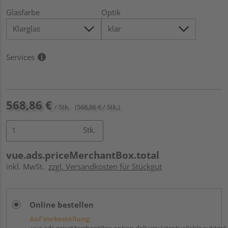
Glasfarbe
Optik
Services
568,86 €
/ Stk.
(568,86 € / Stk.)
Stk.
vue.ads.priceMerchantBox.total
inkl. MwSt.
zzgl. Versandkosten für Stückgut
Online bestellen
Auf Vorbestellung:
vue.ads.priceMerchantBox.option.delivery.laterAvailable.subtext