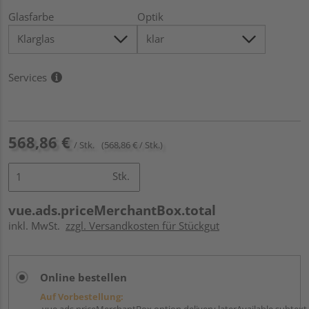
Glasfarbe
Optik
Services
568,86 €
/ Stk.
(568,86 € / Stk.)
Stk.
vue.ads.priceMerchantBox.total
inkl. MwSt.
zzgl. Versandkosten für Stückgut
Online bestellen
Auf Vorbestellung:
vue.ads.priceMerchantBox.option.delivery.laterAvailable.subtext