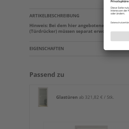
ARTIKELBESCHREIBUNG
Hinweis: Bei dem hier angebotenen Produkt h
(Türdrücker) müssen separat erworben werden
EIGENSCHAFTEN
Passend zu
Glastüren
ab 321,82 € / Stk.