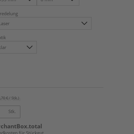
redelung
tik
,70 € / Stk.)
Stk.
rchantBox.total
ndkosten für Stückgut