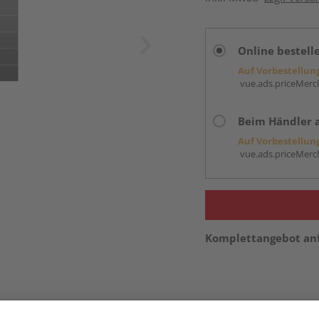
Online bestell
Auf Vorbestellun
vue.ads.priceMerch
Beim Händler 
Auf Vorbestellun
vue.ads.priceMerch
Komplettangebot an