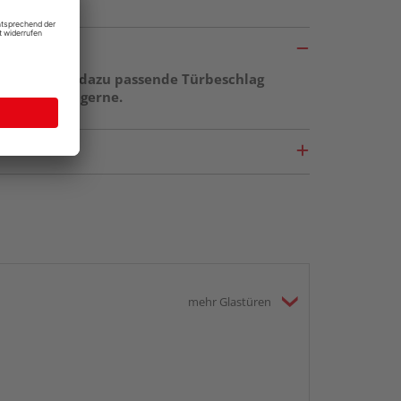
ge sowie der dazu passende Türbeschlag
r berät Sie gerne.
mehr Glastüren