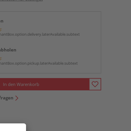
en
g:
antBox.option.delivery.laterAvailable.subtext
abholen
g:
antBox.option.pickup.laterAvailable.subtext
In den Warenkorb
fragen