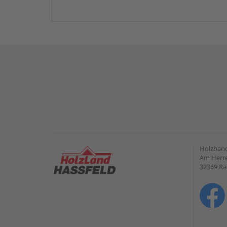
Holzhand
Am Herre
32369 R