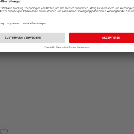
andelt es sich nur um ein Türblatt, die dazu passende Zar
, sofern nicht bereits vorhanden. Ihr HolzLand-Fachhändle