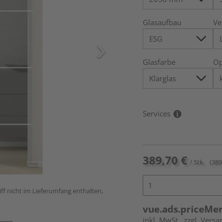
Glasaufbau
Ve
Glasfarbe
Op
Services
389,70 €
/ Stk.
(389
ff nicht im Lieferumfang enthalten,
vue.ads.priceMe
inkl. MwSt.
zzgl. Versa