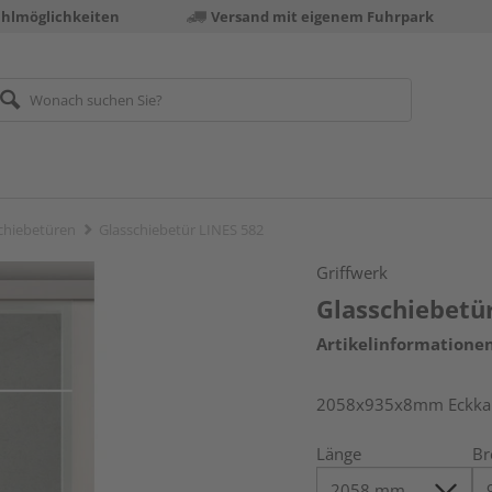
ahlmöglichkeiten
Versand mit eigenem Fuhrpark
chiebetüren
Glasschiebetür LINES 582
Griffwerk
Glasschiebetü
Artikelinformatione
2058x935x8mm Eckkant
Länge
Br