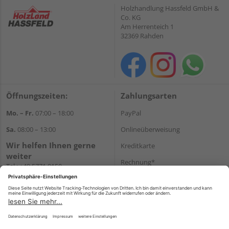
Holzhandlung Hassfeld GmbH &
Co. KG
Am Herrenteich 1
32369 Rahden
Öffnungszeiten:
Zahlungsarten
Mo. – Fr.
07:00 – 18:00
PayPal
Sa.
08:00 – 13:00
Onlineüberweisung
Wir helfen Ihnen gerne
Kreditkarte
weiter
Rechnung*
Tel.:
+49 5771 9150
E-Mail:
info@holz-hassfeld.de
*Bonität vorausgesetzt
WhatsApp
Versand
Versandkosten