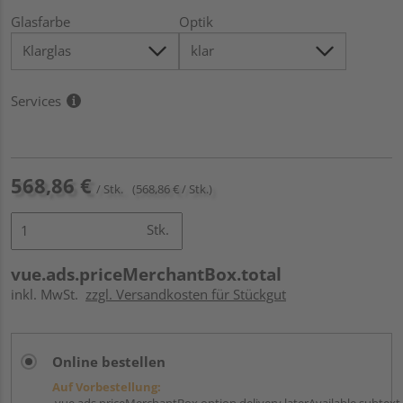
Glasfarbe
Optik
Services
568,86 €
/ Stk.
(568,86 € / Stk.)
Stk.
vue.ads.priceMerchantBox.total
inkl. MwSt.
zzgl. Versandkosten für Stückgut
Online bestellen
Auf Vorbestellung:
vue.ads.priceMerchantBox.option.delivery.laterAvailable.subtext