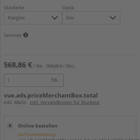
Glasfarbe
Optik
Services
568,86 €
/ Stk.
(568,86 € / Stk.)
Stk.
vue.ads.priceMerchantBox.total
inkl. MwSt.
zzgl. Versandkosten für Stückgut
Online bestellen
Auf Vorbestellung:
vue.ads.priceMerchantBox.option.delivery.laterAvailable.subtext