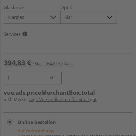
Glasfarbe
Optik
Services
394,83 €
/ Stk.
(394,83 € / Stk.)
Stk.
vue.ads.priceMerchantBox.total
inkl. MwSt.
zzgl. Versandkosten für Stückgut
Online bestellen
Auf Vorbestellung:
vue.ads.priceMerchantBox.option.delivery.laterAvailable.subtext