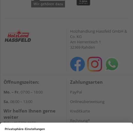
Holzhandlung Hassfeld GmbH &
Co. KG
Am Herrenteich 1
32369 Rahden
Öffnungszeiten:
Zahlungsarten
Mo. – Fr.
07:00 – 18:00
PayPal
Sa.
08:00 – 13:00
Onlineüberweisung
Wir helfen Ihnen gerne
Kreditkarte
weiter
Rechnung*
Tel.:
+49 5771 9150
E-Mail:
info@holz-hassfeld.de
*Bonität vorausgesetzt