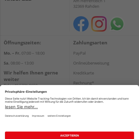
Am Herrenteich 1
32369 Rahden
Öffnungszeiten:
Zahlungsarten
Mo. – Fr.
07:00 – 18:00
PayPal
Sa.
08:00 – 13:00
Onlineüberweisung
Wir helfen Ihnen gerne
Kreditkarte
weiter
Rechnung*
Tel.:
+49 5771 9150
E-Mail:
info@holz-hassfeld.de
*Bonität vorausgesetzt
WhatsApp
Versand
Versandkosten
Impressum
AGB
Widerruf
Datenschutz