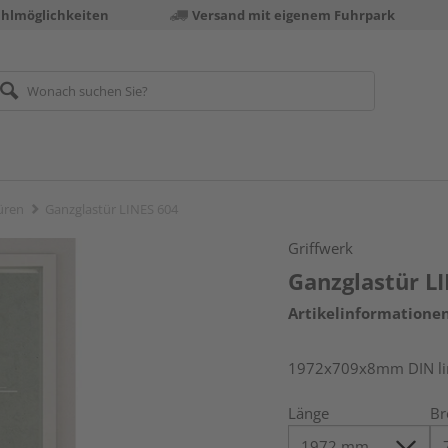
ahlmöglichkeiten
Versand mit eigenem Fuhrpark
üren
Ganzglastür LINES 604
Griffwerk
Ganzglastür L
Artikelinformatione
1972x709x8mm DIN link
Länge
Br