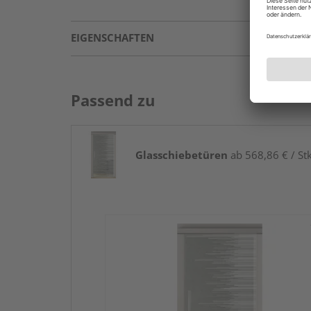
EIGENSCHAFTEN
Passend zu
Glasschiebetüren
ab 568,86 € / Stk