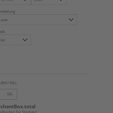
redelung
tik
,38 € / Stk.)
Stk.
rchantBox.total
ndkosten für Stückgut