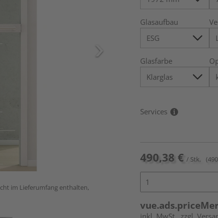
Glasaufbau
Ve
Glasfarbe
Op
Services
490,38 €
/ Stk.
(490
icht im Lieferumfang enthalten,
vue.ads.priceMe
inkl. MwSt.
zzgl. Versa