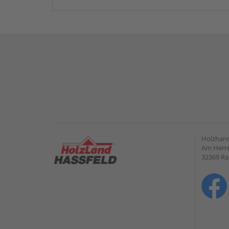
Holzhand
Am Herre
32369 R