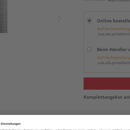
Online bestell
Auf Vorbestellun
vue.ads.priceMerch
Beim Händler 
Auf Vorbestellun
vue.ads.priceMerch
Komplettangebot an