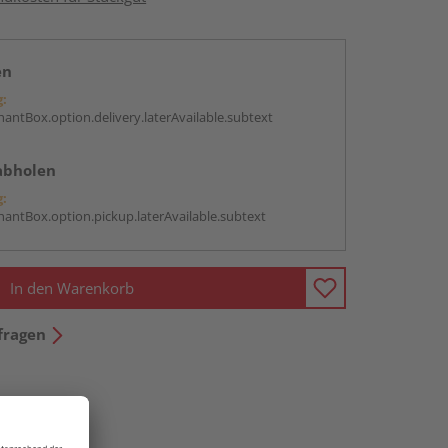
en
g:
antBox.option.delivery.laterAvailable.subtext
abholen
g:
antBox.option.pickup.laterAvailable.subtext
In den Warenkorb
fragen