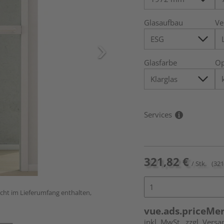
Glasaufbau
Ve
Glasfarbe
Op
Services
321,82 €
/ Stk.
(321
icht im Lieferumfang enthalten,
vue.ads.priceMe
inkl. MwSt.
zzgl. Versa