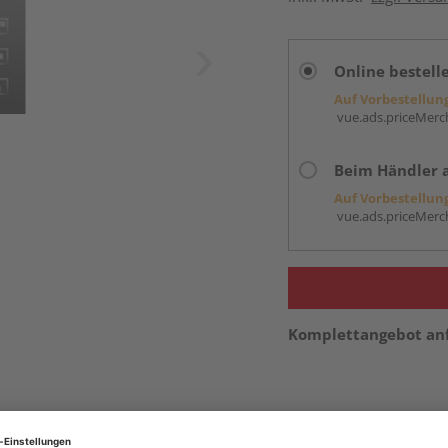
Online bestell
Auf Vorbestellun
vue.ads.priceMerch
Beim Händler 
Auf Vorbestellun
vue.ads.priceMerch
Komplettangebot an