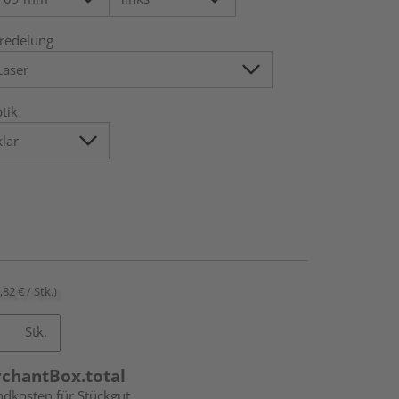
redelung
tik
,82 € / Stk.)
Stk.
rchantBox.total
ndkosten für Stückgut