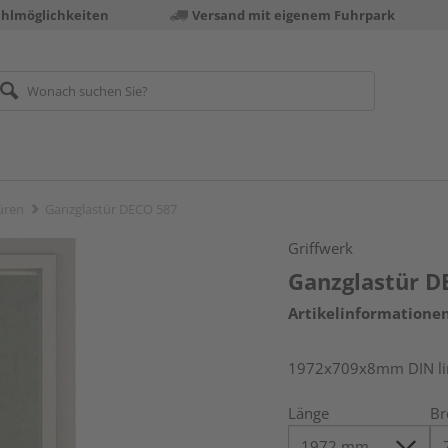
ahlmöglichkeiten
Versand mit eigenem Fuhrpark
üren
Ganzglastür DECO 587
Griffwerk
Ganzglastür D
Artikelinformatione
1972x709x8mm DIN link
Länge
Br