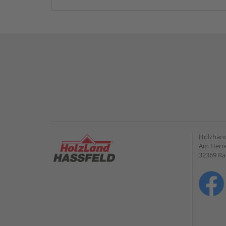
Holzhand
Am Herre
32369 R