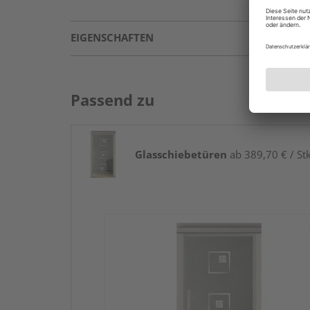
EIGENSCHAFTEN
Passend zu
Glasschiebetüren
ab 389,70 € / Stk