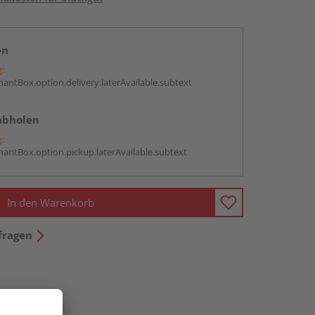
en
g:
antBox.option.delivery.laterAvailable.subtext
abholen
g:
antBox.option.pickup.laterAvailable.subtext
In den Warenkorb
fragen