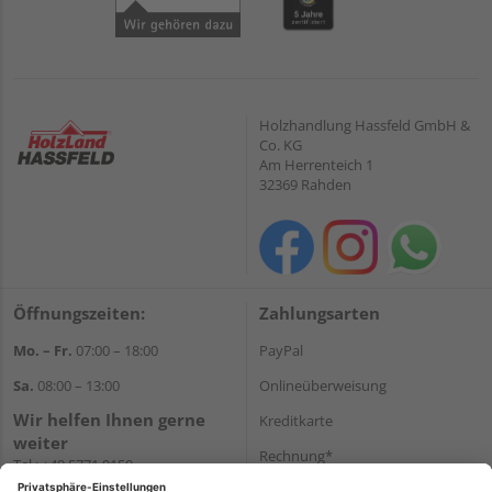
Holzhandlung Hassfeld GmbH &
Co. KG
Am Herrenteich 1
32369 Rahden
Öffnungszeiten:
Zahlungsarten
Mo. – Fr.
07:00 – 18:00
PayPal
Sa.
08:00 – 13:00
Onlineüberweisung
Wir helfen Ihnen gerne
Kreditkarte
weiter
Rechnung*
Tel.:
+49 5771 9150
E-Mail:
info@holz-hassfeld.de
*Bonität vorausgesetzt