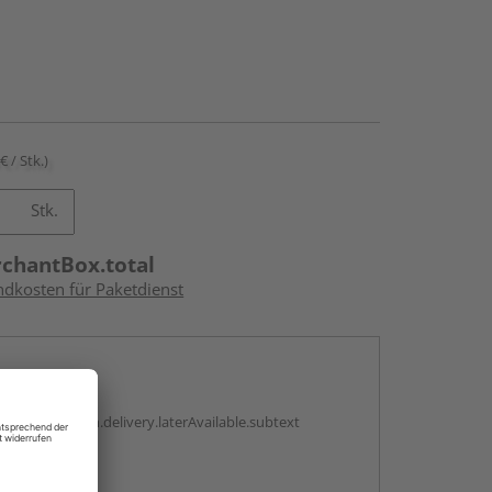
€ / Stk.)
Stk.
rchantBox.total
ndkosten für Paketdienst
en
g:
antBox.option.delivery.laterAvailable.subtext
abholen