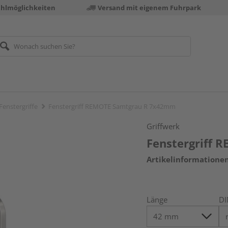
ahlmöglichkeiten
Versand mit eigenem Fuhrpark
Fenstergriffe
Fenstergriff REMOTE Samtgrau R 7x42mm
Griffwerk
Fenstergriff
Artikelinformatione
Länge
DI