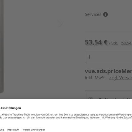
Services
53,54 €
/ Stk.
(53,54 
vue.ads.priceMe
inkl. MwSt.
zzgl. Versa
Online bestell
Auf Vorbestellun
vue.ads.priceMerch
Beim Händler 