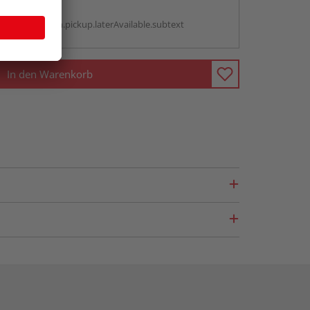
g:
antBox.option.pickup.laterAvailable.subtext
In den Warenkorb