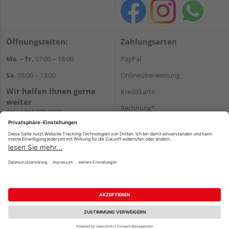
Öffnungszeiten:
Zahlungsarten
Mo. – Fr.
07:00 – 18:00
PayPal
Sa.
08:00 – 13:00
Onlineüberweisung
Wir helfen Ihnen gerne
Kreditkarte
weiter
Rechnung*
Tel.:
+49 5771 9150
E-Mail:
info@holz-hassfeld.de
*Bonität vorausgesetzt
WhatsApp
Versand
Versandkosten
Impressum
AGB
Widerruf
Datenschutz
Reservierungsbedingungen
Vertrag widerrufen
©
HolzLand GmbH