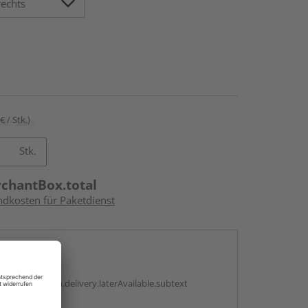
€ / Stk.)
Stk.
rchantBox.total
ndkosten für Paketdienst
en
g:
antBox.option.delivery.laterAvailable.subtext