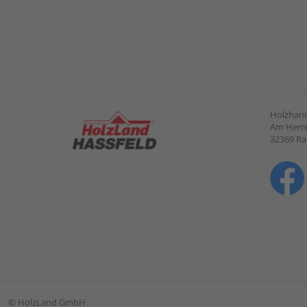
Holzhand
Am Herre
32369 R
©
HolzLand GmbH