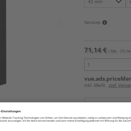
Services
71,14 €
/ Stk.
(71,14 
vue.ads.priceMe
inkl. MwSt.
zzgl. Versa
Online bestell
Auf Vorbestellun
vue.ads.priceMerch