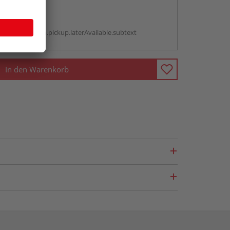
abholen
g:
antBox.option.pickup.laterAvailable.subtext
In den Warenkorb