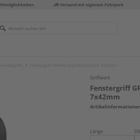
ahlmöglichkeiten
Versand mit eigenem Fuhrpark
Fenstergriffe
Fenstergriff GRAPH Graphitschwarz R 7x42mm
Griffwerk
Fenstergriff 
7x42mm
Artikelinformatione
Länge
DI