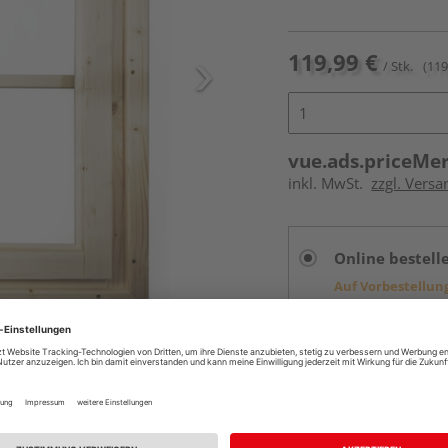
119,99 €
/ Stk.
(119
vue.ads.priceMe
inkl. MwSt.
zzgl. Versa
Online bestell
Auf Vorbestellun
vue.ads.priceMerch
Beim Händler 
Auf Vorbestellun
vue.ads.priceMerch