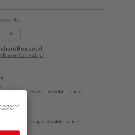
,99 € / Stk.)
Stk.
rchantBox.total
ndkosten für Stückgut
en
g:
antBox.option.delivery.laterAvailable.subtext
abholen
g:
antBox.option.pickup.laterAvailable.subtext