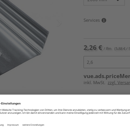
Services
2,26 €
/ lfm
(5,88 € / 
vue.ads.priceMe
inkl. MwSt.
zzgl. Vers
Online bestell
Auf Lager:
vue.ads.priceMerch