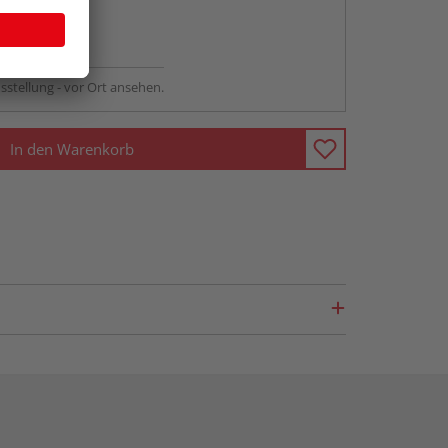
abholen
ng möglich
sstellung - vor Ort ansehen.
In den Warenkorb