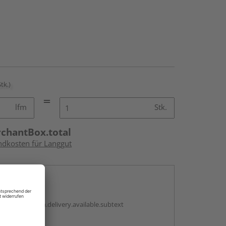
Stk.)
lfm
Stk.
rchantBox.total
andkosten für Langgut
en
antBox.option.delivery.available.subtext