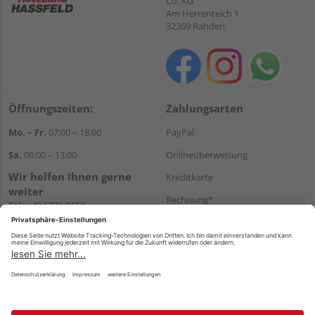
Co. KG
Am Herrenteich 1
32369 Rahden
Öffnungszeiten:
Zahlungsarten
Mo. – Fr.
07:00 – 18:00
PayPal
Sa.
08:00 – 13:00
Onlineüberweisung
Wir helfen Ihnen gerne
Kreditkarte
weiter
Rechnung*
Tel.:
+49 5771 9150
E-Mail:
info@holz-hassfeld.de
*Bonität vorausgesetzt
WhatsApp
Versand
Versandkosten
Impressum
AGB
Widerruf
Datenschutz